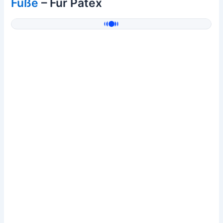
Füße
– Für Patex